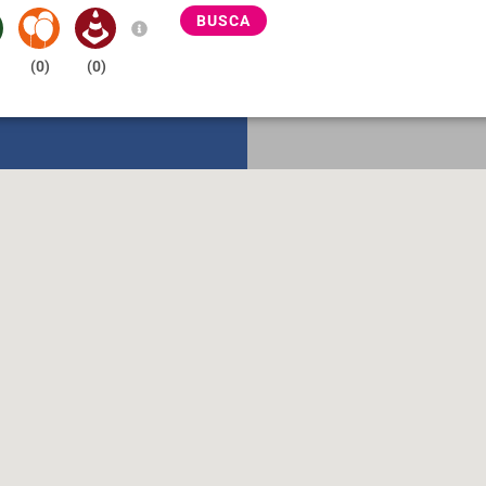
BUSCA
(
0
)
(
0
)