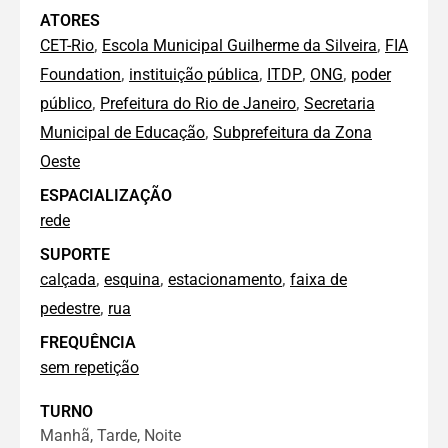
ATORES
,
,
CET-Rio
Escola Municipal Guilherme da Silveira
FIA
,
,
,
,
Foundation
instituição pública
ITDP
ONG
poder
,
,
público
Prefeitura do Rio de Janeiro
Secretaria
,
Municipal de Educação
Subprefeitura da Zona
Oeste
ESPACIALIZAÇÃO
rede
SUPORTE
,
,
,
calçada
esquina
estacionamento
faixa de
,
pedestre
rua
FREQUÊNCIA
sem repetição
TURNO
Manhã, Tarde, Noite