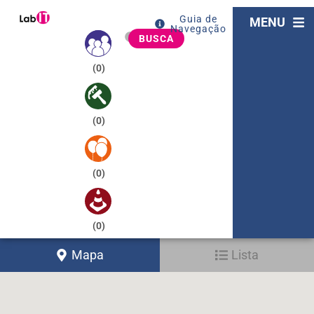
Guia de
MENU
Navegação
BUSCA
(
0
)
(
0
)
(
0
)
(
0
)
Mapa
Lista