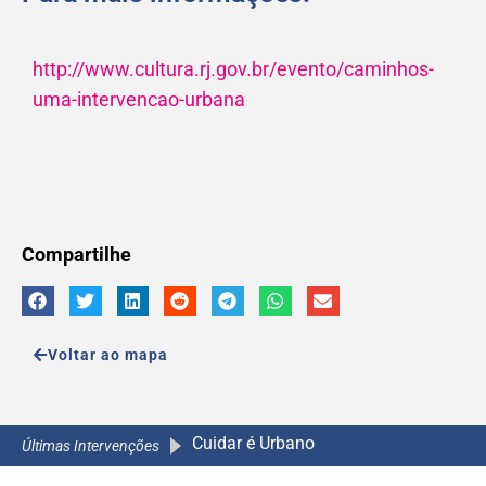
http://www.cultura.rj.gov.br/evento/caminhos-
uma-intervencao-urbana
Compartilhe
Voltar ao mapa
A Caminh
A Caminho da Escola 2.0
A Caminho da Escola 2.0
Últimas Intervenções