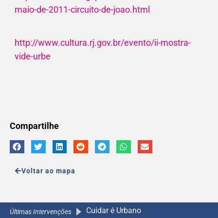
maio-de-2011-circuito-de-joao.html
http://www.cultura.rj.gov.br/evento/ii-mostra-
vide-urbe
Compartilhe
Voltar ao mapa
Cuidar é Urbano
A Caminho da Escola 2.0
A Caminho da Escola 2.0
A Caminho da Escola 2.0
Últimas Intervenções