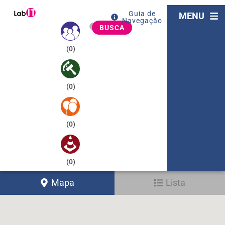
Guia de
MENU
Navegação
BUSCA
(
0
)
(
0
)
(
0
)
(
0
)
Mapa
Lista