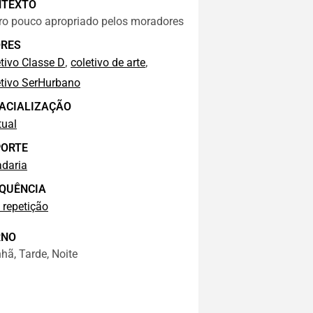
NTEXTO
rro pouco apropriado pelos moradores
RES
,
,
tivo Classe D
coletivo de arte
etivo SerHurbano
ACIALIZAÇÃO
tual
ORTE
adaria
QUÊNCIA
 repetição
RNO
ã, Tarde, Noite