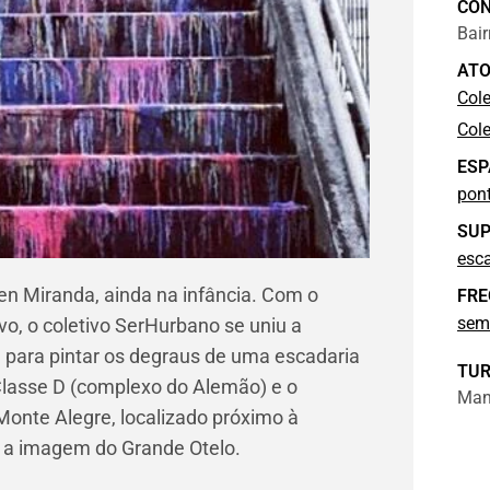
CO
Bai
ATO
Cole
Col
ESP
pon
SUP
esc
en Miranda, ainda na infância. Com o
FRE
sem
vo, o coletivo SerHurbano se uniu a
a para pintar os degraus de uma escadaria
TU
Classe D (complexo do Alemão) e o
Manh
onte Alegre, localizado próximo à
m a imagem do Grande Otelo.