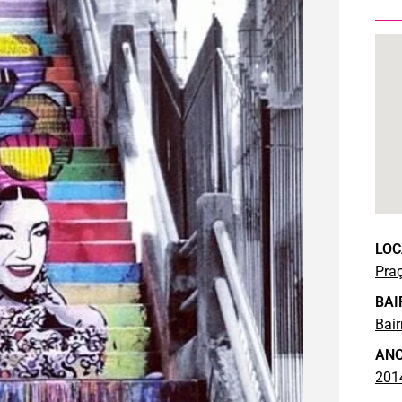
LOC
Praç
BAI
Bair
AN
201