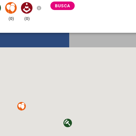
BUSCA
(
0
)
(
0
)