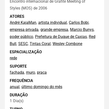
Encontro internacional de Grafite Meeting of
Styles (MOS) de 2006
ATORES
,
,
,
André KajaMan
artista individual
Carlos Bobi
,
,
,
empresa privada
grande empresa
Marcio Bunys
,
,
poder público
Prefeitura de Duque de Caxias
Red
,
,
,
Bull
SESC
Tintas Coral
Wesley Combone
ESPACIALIZAÇÃO
rede
SUPORTE
,
,
fachada
muro
praça
FREQUÊNCIA
,
anual
último domingo do mês
DURAÇÃO
1
Dia(s)