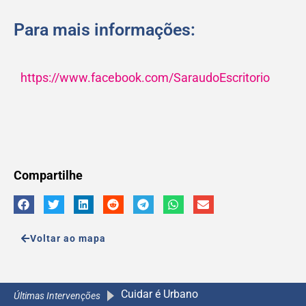
Para mais informações:
https://www.facebook.com/SaraudoEscritorio
Compartilhe
Voltar ao mapa
Cuidar é Urbano
A Caminho da Escola 2.0
A Caminho da Escola 2.0
A Caminho da Escola 2.0
Últimas Intervenções