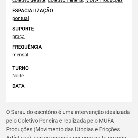
coletivo de arte
Coletivo Peneira
MUFA Produções
ESPACIALIZAÇÃO
pontual
SUPORTE
praça
FREQUÊNCIA
mensal
TURNO
Noite
DATA
O Sarau do escritório é uma intervenção idealizada
pelo Coletivo Peneira e realizada pelo MUFA
Produções (Movimento das Utopias e Fricções
Artísticas), que se apropria por uma noite no mês,