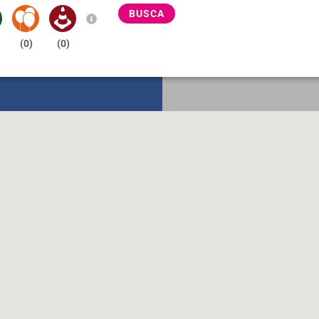
BUSCA
(
0
)
(
0
)