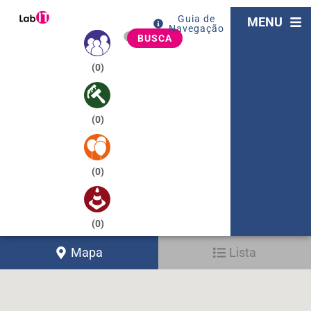
Guia de
MENU
Navegação
BUSCA
(
0
)
(
0
)
(
0
)
(
0
)
Mapa
Lista