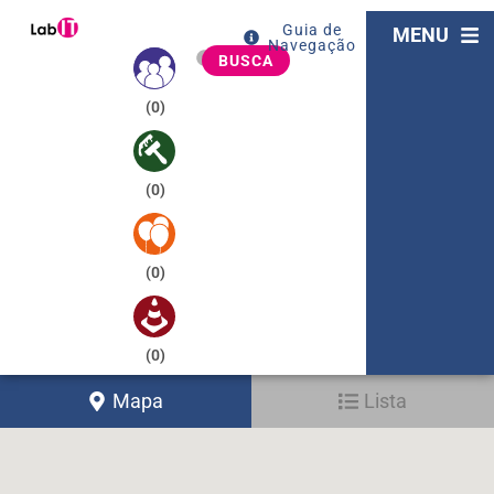
Guia de
MENU
Navegação
BUSCA
(
0
)
(
0
)
(
0
)
(
0
)
Mapa
Lista