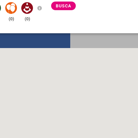
BUSCA
(
0
)
(
0
)