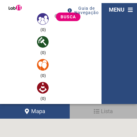
Guia de
MENU
Navegação
BUSCA
(
0
)
(
0
)
(
0
)
(
0
)
Mapa
Lista