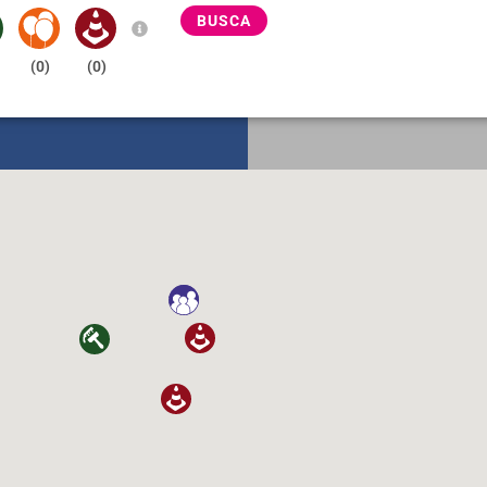
BUSCA
(
0
)
(
0
)