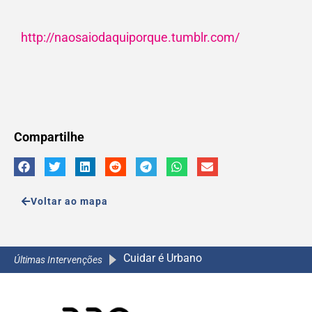
http://naosaiodaquiporque.tumblr.com/
Compartilhe
Voltar ao mapa
Cuidar é Urbano
A Caminho da Escola 2.0
A Caminho da Escola 2.0
A Caminho da Escola 2.0
Últimas Intervenções