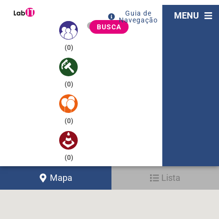
Guia de
MENU
Navegação
BUSCA
(
0
)
(
0
)
(
0
)
(
0
)
Mapa
Lista