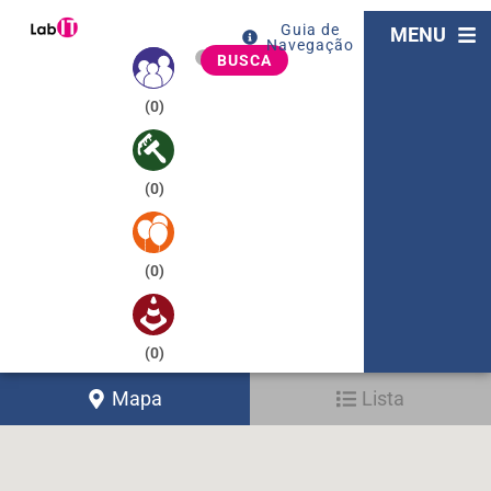
Guia de
MENU
Navegação
BUSCA
(
0
)
(
0
)
(
0
)
(
0
)
Mapa
Lista