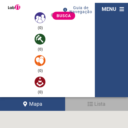
Guia de
MENU
Navegação
BUSCA
(
0
)
(
0
)
(
0
)
(
0
)
Mapa
Lista