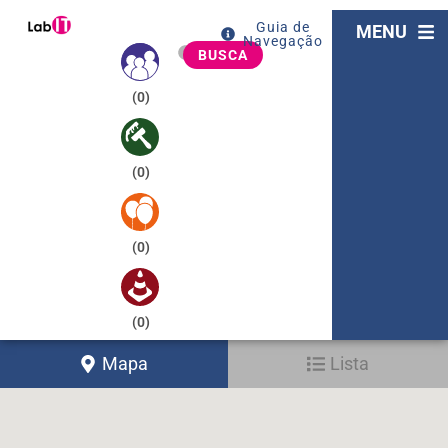
Guia de
MENU
Navegação
BUSCA
(
0
)
(
0
)
(
0
)
(
0
)
Mapa
Lista