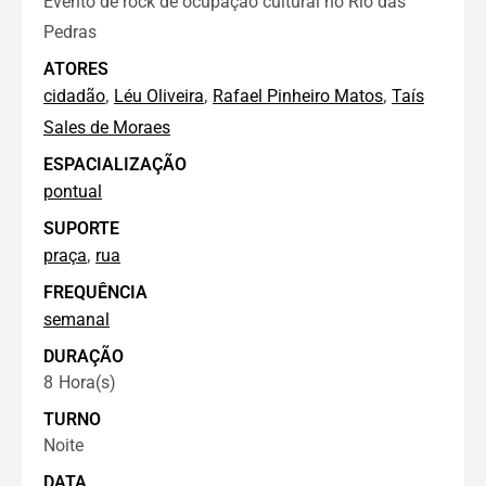
Evento de rock de ocupação cultural no Rio das
Pedras
ATORES
,
,
,
cidadão
Léu Oliveira
Rafael Pinheiro Matos
Taís
Sales de Moraes
ESPACIALIZAÇÃO
pontual
SUPORTE
,
praça
rua
FREQUÊNCIA
semanal
DURAÇÃO
8
Hora(s)
TURNO
Noite
DATA