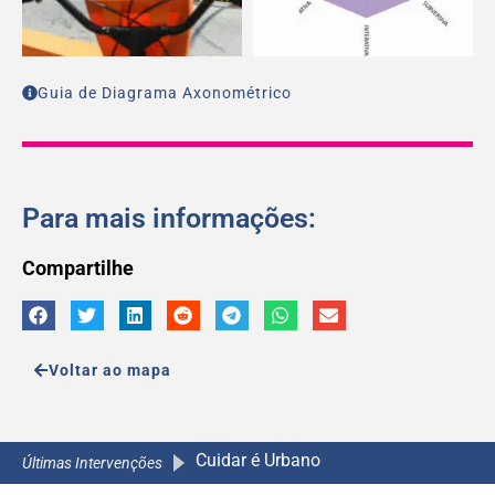
Guia de Diagrama Axonométrico
Para mais informações:
Compartilhe
Voltar ao mapa
A Camin
A Caminho da Escola 2.0
A Caminho da Escola 2.0
Últimas Intervenções