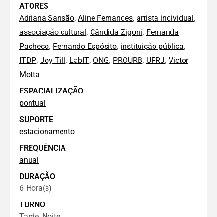
ATORES
,
,
,
Adriana Sansão
Aline Fernandes
artista individual
,
,
associação cultural
Cândida Zigoni
Fernanda
,
,
,
Pacheco
Fernando Espósito
instituição pública
,
,
,
,
,
,
ITDP
Joy Till
LabIT
ONG
PROURB
UFRJ
Victor
Motta
ESPACIALIZAÇÃO
pontual
SUPORTE
estacionamento
FREQUÊNCIA
anual
DURAÇÃO
6
Hora(s)
TURNO
Tarde, Noite