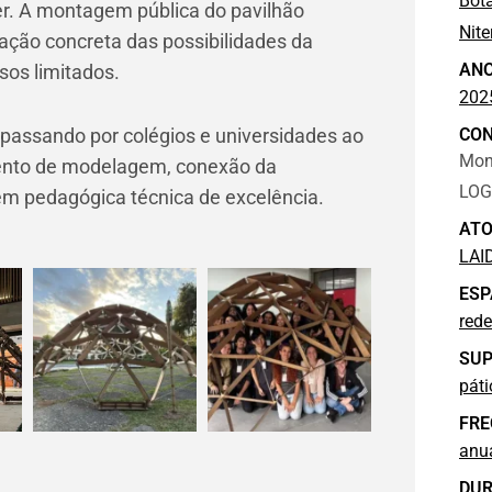
Bot
r. A montagem pública do pavilhão
Nite
ção concreta das possibilidades da
AN
sos limitados.
202
 passando por colégios e universidades ao
CO
Mon
imento de modelagem, conexão da
LOG
m pedagógica técnica de excelência.
ATO
LAI
ESP
rede
SUP
páti
FRE
anu
DU