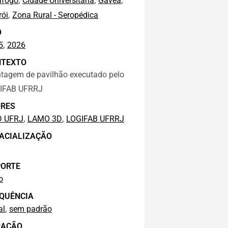
afogo
Cidade Universitária
Gávea
,
rói
Zona Rural - Seropédica
O
,
5
2026
NTEXTO
tagem de pavilhão executado pelo
IFAB UFRRJ
RES
,
,
D UFRJ
LAMO 3D
LOGIFAB UFRRJ
ACIALIZAÇÃO
ORTE
o
QUÊNCIA
,
al
sem padrão
RAÇÃO