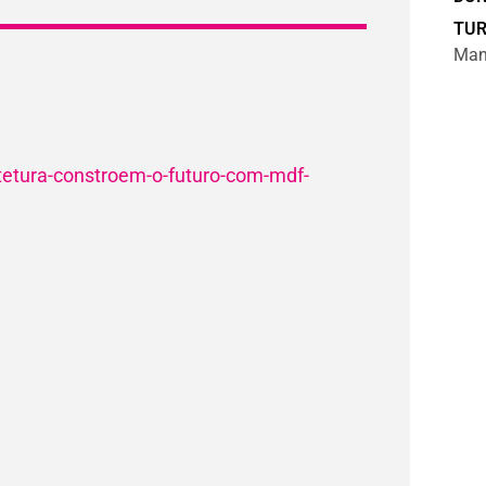
TU
Man
uitetura-constroem-o-futuro-com-mdf-