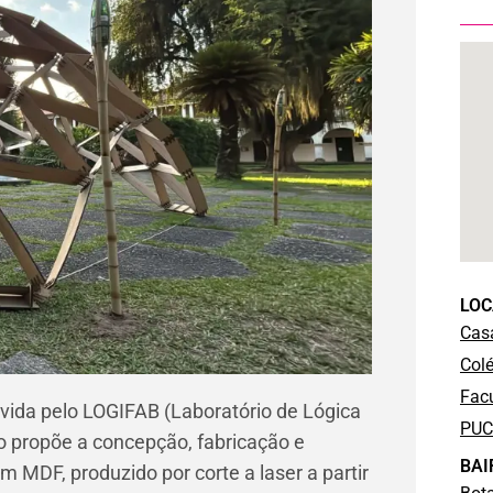
LOC
Casa
Colé
Facu
olvida pelo LOGIFAB (Laboratório de Lógica
PUC
o propõe a concepção, fabricação e
BAI
 MDF, produzido por corte a laser a partir