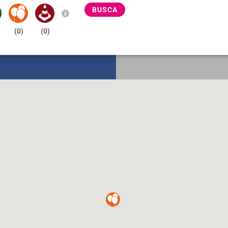
BUSCA
(
0
)
(
0
)