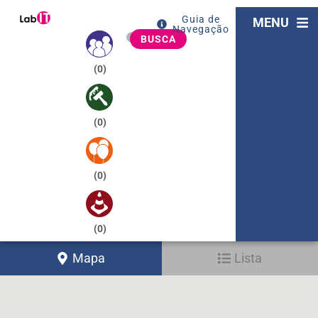
Guia de
MENU
Navegação
BUSCA
(
0
)
(
0
)
(
0
)
(
0
)
Mapa
Lista