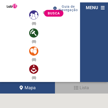
Guia de
MENU
Navegação
BUSCA
(
0
)
(
0
)
(
0
)
(
0
)
Mapa
Lista