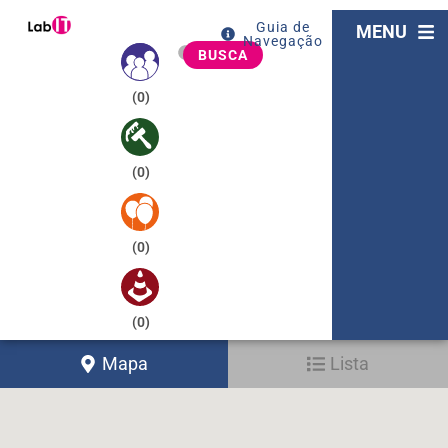
Guia de
MENU
Navegação
BUSCA
(
0
)
(
0
)
(
0
)
(
0
)
Mapa
Lista