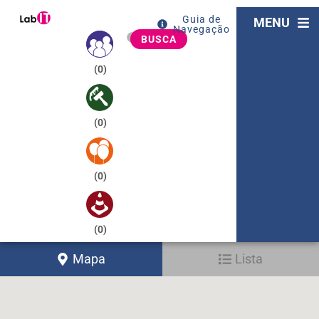
Guia de
MENU
Navegação
BUSCA
(
0
)
(
0
)
(
0
)
(
0
)
Mapa
Lista