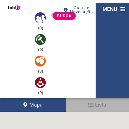
Guia de
MENU
Navegação
BUSCA
(
0
)
(
0
)
(
0
)
(
0
)
Mapa
Lista