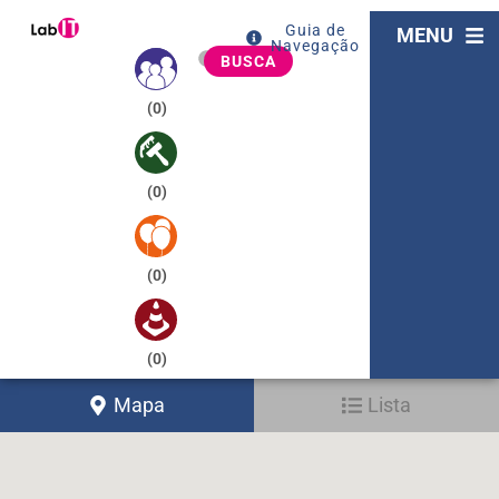
Guia de
MENU
Navegação
BUSCA
(
0
)
(
0
)
(
0
)
(
0
)
Mapa
Lista