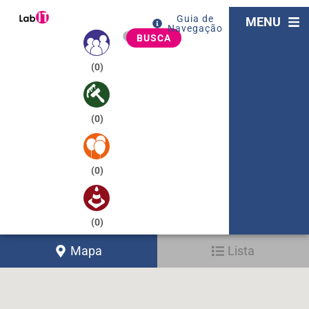
Guia de
MENU
Navegação
BUSCA
(
0
)
(
0
)
(
0
)
(
0
)
Mapa
Lista