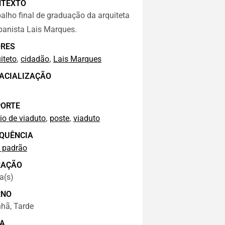
NTEXTO
alho final de graduação da arquiteta
banista Lais Marques.
RES
,
,
iteto
cidadão
Lais Marques
ACIALIZAÇÃO
ORTE
,
,
io de viaduto
poste
viaduto
QUÊNCIA
 padrão
RAÇÃO
a(s)
RNO
hã, Tarde
A