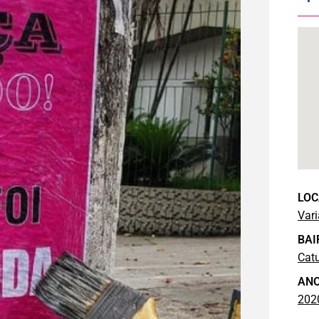
LOC
Var
BAI
Cat
AN
202