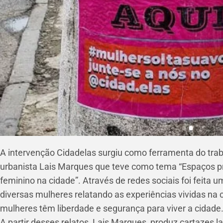
A intervenção Cidadelas surgiu como ferramenta do traba
urbanista Lais Marques que teve como tema “Espaços p
feminino na cidade”. Através de redes sociais foi feita 
diversas mulheres relatando as experiências vividas n
mulheres têm liberdade e segurança para viver a cidade
A partir desses relatos, Lais Marques, produz cartazes 