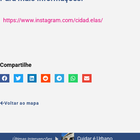
https://www.instagram.com/cidad.elas/
Compartilhe
Voltar ao mapa
Cuidar é Urbano
A Caminho da Escola 2.0
A Caminho da Escola 2.0
A Caminho da Escola 2.0
Últimas Intervenções