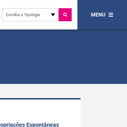
MENU
Escolha a Tipologia
opriações Espontâneas