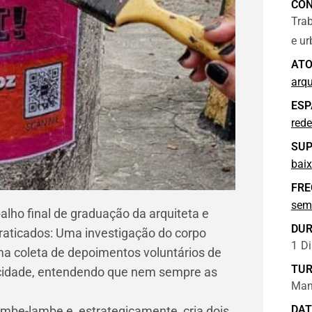
CO
Trab
e ur
ATO
arqu
ESP
rede
SUP
baix
FRE
sem
lho final de graduação da arquiteta e
DU
raticados: Uma investigação do corpo
1
Di
uma coleta de depoimentos voluntários de
TU
a cidade, entendendo que nem sempre as
Man
.
DAT
lambe-lambe e, estrategicamente, cria dois