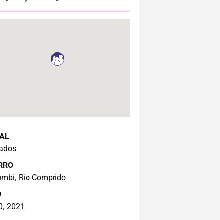
AL
iados
RRO
,
umbi
Rio Comprido
O
,
0
2021