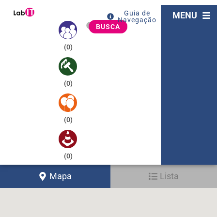
Guia de
MENU
Navegação
BUSCA
(
0
)
(
0
)
(
0
)
(
0
)
Mapa
Lista