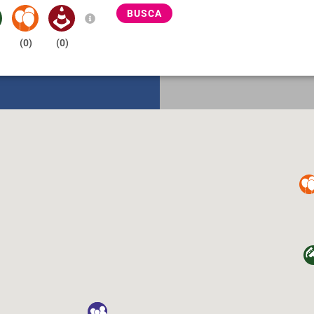
BUSCA
(
0
)
(
0
)