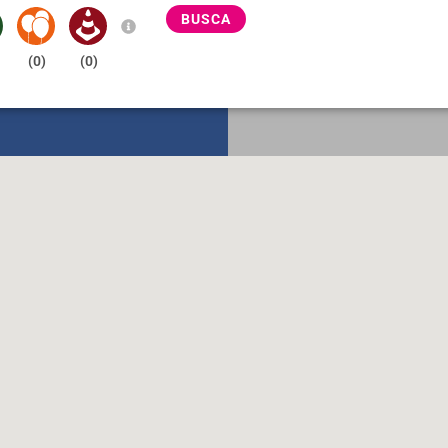
BUSCA
(
0
)
(
0
)