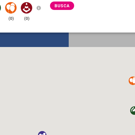
BUSCA
(
0
)
(
0
)