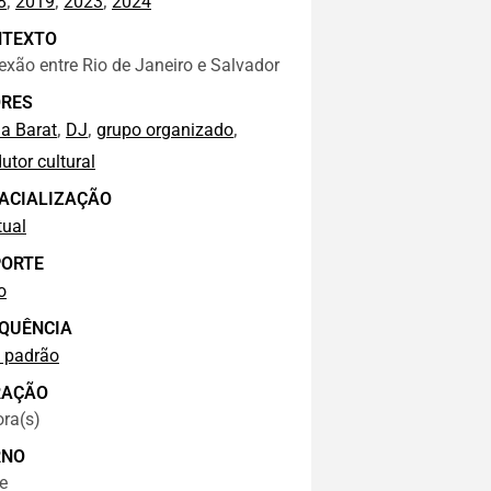
,
,
,
8
2019
2023
2024
NTEXTO
xão entre Rio de Janeiro e Salvador
RES
,
,
,
a Barat
DJ
grupo organizado
utor cultural
ACIALIZAÇÃO
tual
ORTE
o
QUÊNCIA
 padrão
RAÇÃO
ra(s)
RNO
e