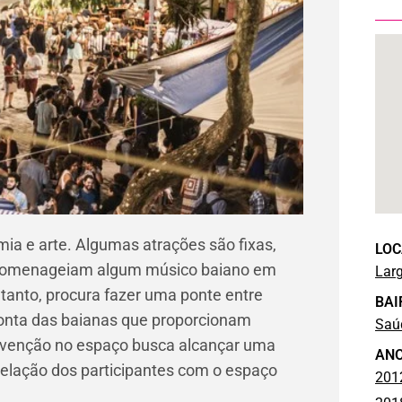
ia e arte. Algumas atrações são fixas,
LOC
 homenageiam algum músico baiano em
Lar
etanto, procura fazer uma ponte entre
BAI
conta das baianas que proporcionam
Saú
ervenção no espaço busca alcançar uma
AN
relação dos participantes com o espaço
201