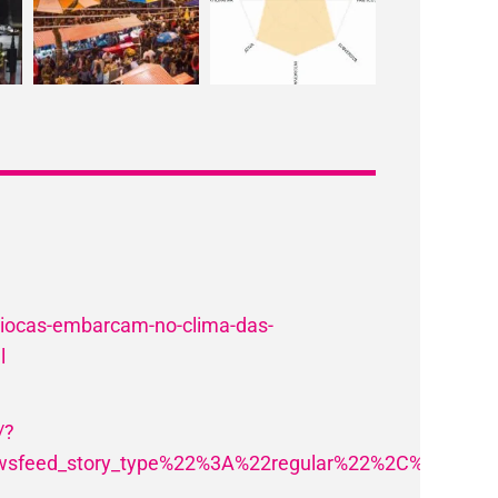
ariocas-embarcam-no-clima-das-
l
/?
feed_story_type%22%3A%22regular%22%2C%22action