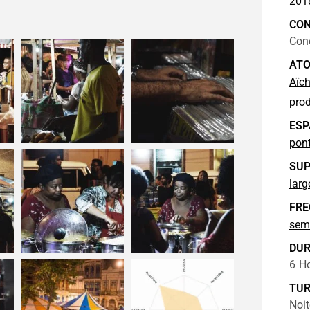
201
CO
Cone
ATO
Aïch
prod
ESP
pon
SUP
larg
FRE
sem
DU
6
Ho
TU
Noit