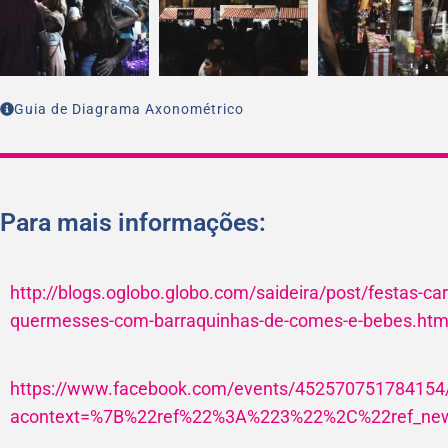
Guia de Diagrama Axonométrico
Para mais informações:
http://blogs.oglobo.globo.com/saideira/post/festas-c
quermesses-com-barraquinhas-de-comes-e-bebes.htm
https://www.facebook.com/events/452570751784154
acontext=%7B%22ref%22%3A%223%22%2C%22ref_news