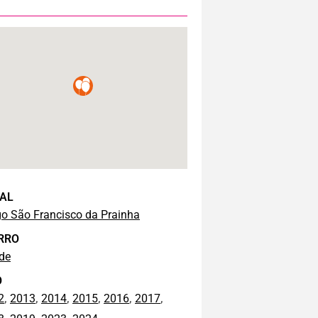
AL
go São Francisco da Prainha
RRO
de
O
,
,
,
,
,
,
2
2013
2014
2015
2016
2017