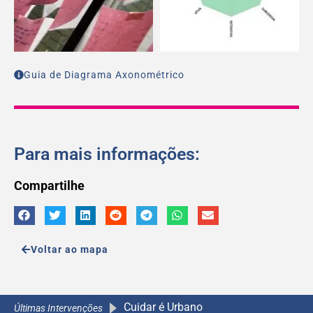
Guia de Diagrama Axonométrico
Para mais informações:
Compartilhe
Voltar ao mapa
Cuidar é Urbano
A Caminho da Escola 2.0
A Caminho da Escola 2.0
A Caminho da Escola 2.0
Últimas Intervenções