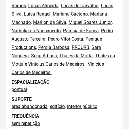
,
,
,
Ramos
Lucas Almeida
Lucas de Carvalho
Lucas
,
,
,
Silva
Luísa Rangel
Mariana Caetano
Mariana
,
,
,
Machado
Marllon da Silva
Miguel Soares Junior
,
,
Nathalia do Nascimento
Patrícia de Sousa
Pedro
,
,
Augusto Teixeira
Pedro Vitor Costa
Penique
,
,
,
Productions
Pérola Barbosa
PROURB
Sara
,
,
,
Noguera
Sergi Arbusà
Thales da Motta
Thales da
,
Motta e Vinicius Carlos de Medeiros.
Vinicius
Carlos de Medeiros.
ESPACIALIZAÇÃO
pontual
SUPORTE
,
,
área abandonada
edifício
interior público
FREQUÊNCIA
sem repetição