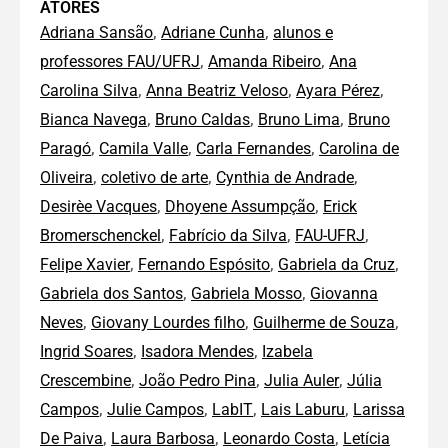
ATORES
,
,
Adriana Sansão
Adriane Cunha
alunos e
,
,
professores FAU/UFRJ
Amanda Ribeiro
Ana
,
,
,
Carolina Silva
Anna Beatriz Veloso
Ayara Pérez
,
,
,
Bianca Navega
Bruno Caldas
Bruno Lima
Bruno
,
,
,
Paragó
Camila Valle
Carla Fernandes
Carolina de
,
,
,
Oliveira
coletivo de arte
Cynthia de Andrade
,
,
Desirèe Vacques
Dhoyene Assumpção
Erick
,
,
,
Bromerschenckel
Fabrício da Silva
FAU-UFRJ
,
,
,
Felipe Xavier
Fernando Espósito
Gabriela da Cruz
,
,
Gabriela dos Santos
Gabriela Mosso
Giovanna
,
,
,
Neves
Giovany Lourdes filho
Guilherme de Souza
,
,
Ingrid Soares
Isadora Mendes
Izabela
,
,
,
Crescembine
João Pedro Pina
Julia Auler
Júlia
,
,
,
,
Campos
Julie Campos
LabIT
Lais Laburu
Larissa
,
,
,
De Paiva
Laura Barbosa
Leonardo Costa
Letícia