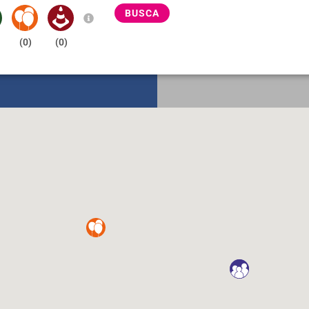
BUSCA
(
0
)
(
0
)