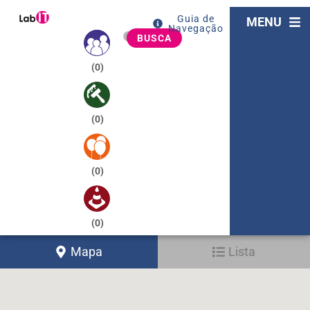
Guia de
MENU
Navegação
BUSCA
(
0
)
(
0
)
(
0
)
(
0
)
Mapa
Lista